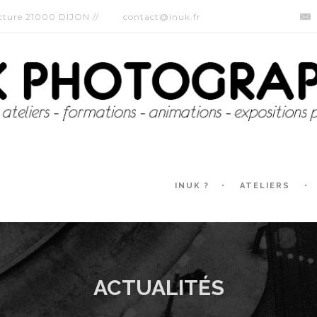
ecture 21000 DIJON //
contact@inuk.fr
INUK ?
ATELIERS
ACTUALITÉS