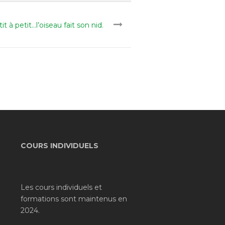
it à petit…l’oiseau fait son nid.
COURS INDIVIDUELS
Les cours individuels et
formations sont maintenus en
2024.