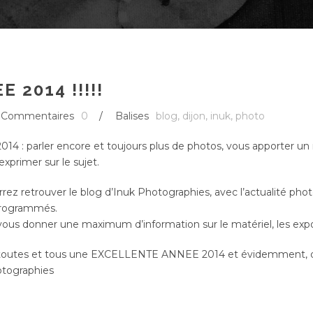
 2014 !!!!!
Commentaires
0
/
Balises
blog
,
dijon
,
inuk
,
photo
2014 : parler encore et toujours plus de photos, vous apporter u
xprimer sur le sujet.
rrez retrouver le blog d’Inuk Photographies, avec l’actualité phot
 programmés.
ous donner une maximum d’information sur le matériel, les expo
 toutes et tous une EXCELLENTE ANNEE 2014 et évidemment, de
otographies