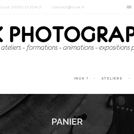
ecture 21000 DIJON //
contact@inuk.fr
INUK ?
ATELIERS
PANIER