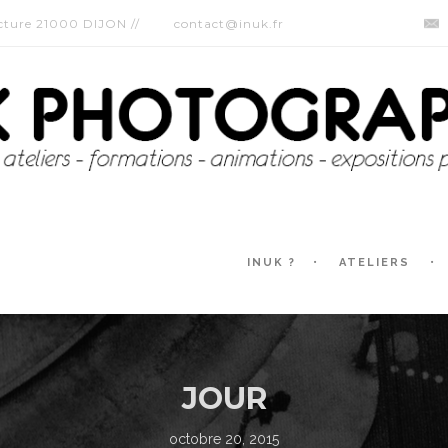
ecture 21000 DIJON //
contact@inuk.fr
INUK ?
ATELIERS
JOUR
octobre 20, 2015