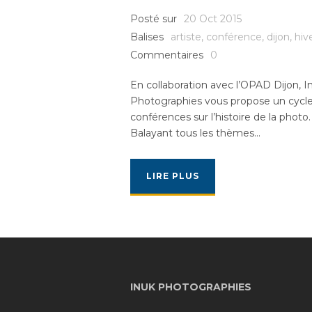
Posté sur
20 Oct 2015
Balises
artiste
,
conférence
,
dijon
,
hiv
Commentaires
0
En collaboration avec l’OPAD Dijon, I
Photographies vous propose un cycl
conférences sur l’histoire de la photo.
Balayant tous les thèmes...
LIRE PLUS
INUK PHOTOGRAPHIES