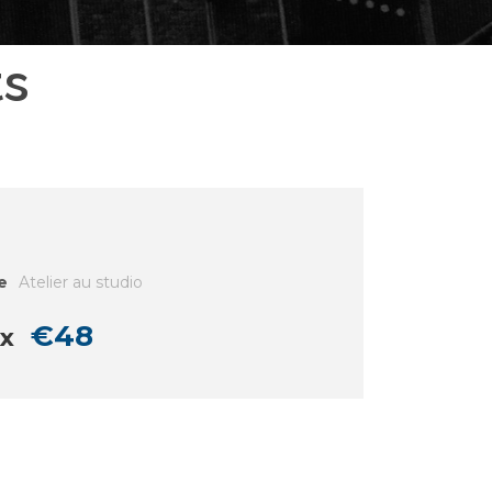
ts
e
Atelier au studio
€48
ix