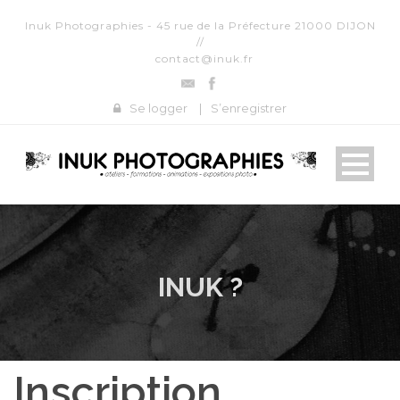
Inuk Photographies - 45 rue de la Préfecture 21000 DIJON
//
contact@inuk.fr
Se logger
|
S’enregistrer
INUK ?
Inscription